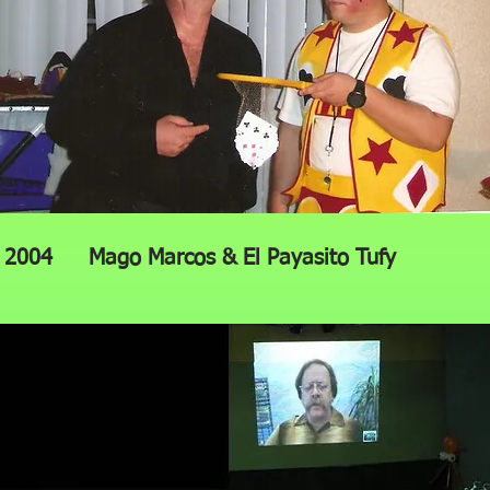
2004
Ma
go Marcos & El Payasito Tufy